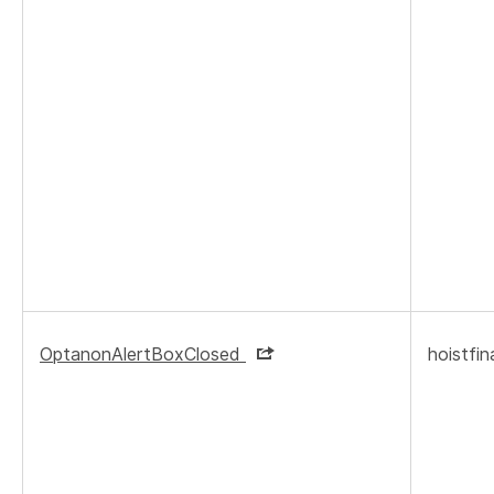
OptanonAlertBoxClosed
hoistfi