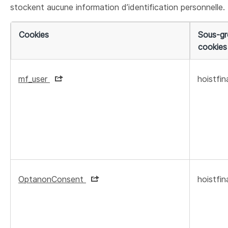
stockent aucune information d’identification personnelle.
Cookies
Sous-gr
cookies
Cookies
strictement
mf_user
hoistfi
nécessaires
OptanonConsent
hoistfi