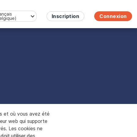
ançais
Inscription
Connexion
elgique)
glish
emish
ançais (Belgique)
es et où vous avez été
rveur web qui supporte
ivés. Les cookies ne
oit utiliser des