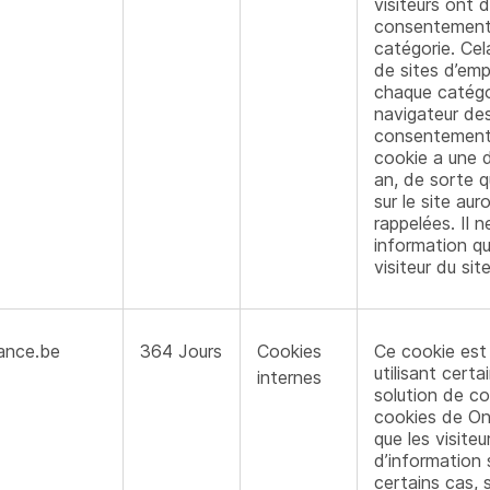
visiteurs ont d
consentement à
catégorie. Cel
de sites d’em
chaque catégor
navigateur des 
consentement 
cookie a une d
an, de sorte q
sur le site aur
rappelées. Il 
information qui
visiteur du site
nance.be
364 Jours
Cookies
Ce cookie est 
utilisant certa
internes
solution de con
cookies de One
que les visiteu
d’information 
certains cas, s