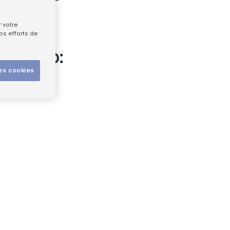
 votre
nos efforts de
ites web:
les cookies