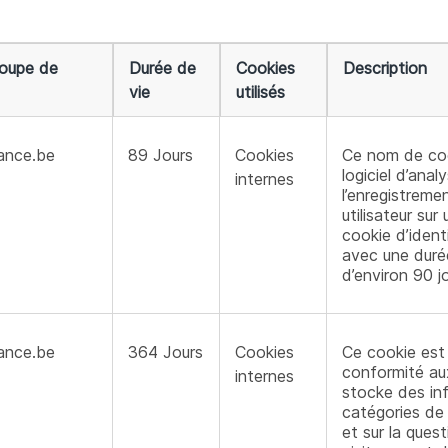
oupe de
Durée de
Cookies
Description
vie
utilisés
nance.be
89 Jours
Cookies
Ce nom de coo
logiciel d’ana
internes
l’enregistreme
utilisateur sur 
cookie d’identi
avec une duré
d’environ 90 jo
nance.be
364 Jours
Cookies
Ce cookie est 
conformité au
internes
stocke des inf
catégories de c
et sur la quest