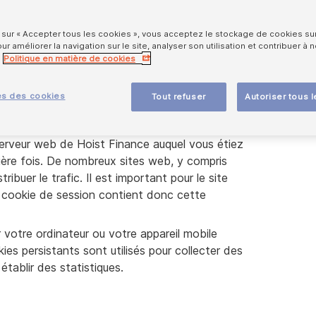
t sur « Accepter tous les cookies », vous acceptez le stockage de cookies sur
ur améliorer la navigation sur le site, analyser son utilisation et contribuer à 
Politique en matière de cookies
 cookies différents sur nos s
es des cookies
Tout refuser
Autoriser tous 
supprimé lorsque vous fermez le navigateur. Le
 serveur web de Hoist Finance auquel vous étiez
ière fois. De nombreux sites web, y compris
tribuer le trafic. Il est important pour le site
le cookie de session contient donc cette
 votre ordinateur ou votre appareil mobile
s persistants sont utilisés pour collecter des
tablir des statistiques.