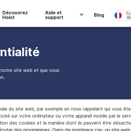
Découvrez
Aide et
Fr
Blog
Hoist
support
(B
En
Fl
Fr
ntialité
z notre site web et que vous
on.
obale du site web, par exemple en nous rappelant qui vous êt
tocké sur votre ordinateur ou votre appareil mobile par le se
sation des cookies et la manière dont ils peuvent être désact
xécuter des programmes. Dans de nombreux cas, un site web d