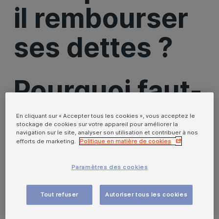
il rembourser
ses dettes ?
Pourquoi faut-
il rembourser
En cliquant sur « Accepter tous les cookies », vous acceptez le
stockage de cookies sur votre appareil pour améliorer la
navigation sur le site, analyser son utilisation et contribuer à nos
ses dettes ?
efforts de marketing.
Politique en matière de cookies
Paramètres des cookies
De nos jours, avoir recours au crédit est une réalité
Tout refuser
Autoriser tous les cookies
pour une majorité de personnes adultes, et les aléas
de la vie peuvent parfois vous placer dans des